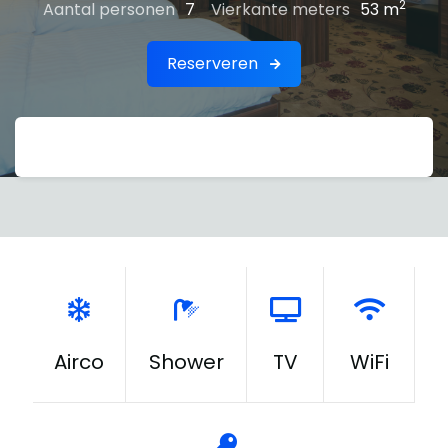
2
Aantal personen
7
Vierkante meters
53 m
Reserveren
Airco
Shower
TV
WiFi