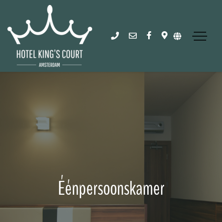
Éénpersoonskamer