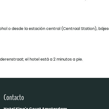
hol o desde la estación central (Centraal Station), bájese
nderenstraat; el hotel está a 2 minutos a pie.
Contacto
Hotel King's Court Amsterdam